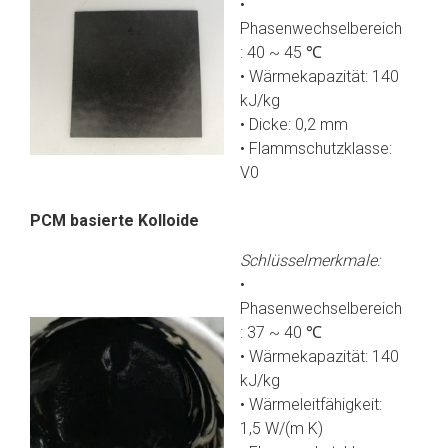
•
Phasenwechselbereich
: 40 ~ 45 ℃
• Wärmekapazität: 140
kJ/kg
• Dicke: 0,2 mm
• Flammschutzklasse:
V0
PCM basierte Kolloide
Schlüsselmerkmale:
•
Phasenwechselbereich
: 37 ~ 40 ℃
• Wärmekapazität: 140
kJ/kg
• Wärmeleitfähigkeit:
1,5 W/(m K)